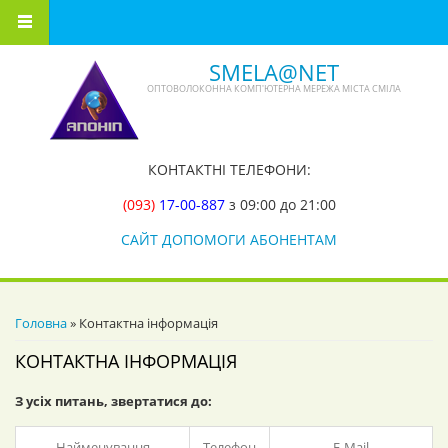
Перейти до основного вмісту
SMELA@NET
ОПТОВОЛОКОННА КОМП'ЮТЕРНА МЕРЕЖА МІСТА СМІЛА
КОНТАКТНІ ТЕЛЕФОНИ:
(093)
17-00-887
з 09:00 до 21:00
САЙТ ДОПОМОГИ АБОНЕНТАМ
ВИ Є ТУТ
Головна
» Контактна інформація
КОНТАКТНА ІНФОРМАЦІЯ
З усіх питань, звертатися до:
Найменування
Телефон
E-Mail