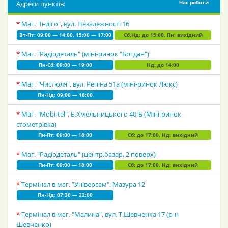
Адреси пунктів:
Час роботи
*
Маг. "Індіго", вул. Незалежності 16
Вт-Пт: 09:00 — 14:00, 15:00 — 17:00
Сб,Нд: до 15:00, Пн: вихідний
*
Маг. "Радіодеталь" (міні-ринок "Богдан")
Пн-Сб: 09:00 — 19:00
Нд: до 14:00
*
Маг. "Чистюля", вул. Репіна 51а (міні-ринок Люкс)
Пн-Нд: 09:00 — 18:00
*
Маг. "Mobi-tel", Б.Хмельницького 40-Б (Міні-ринок
стометрівка)
Пн-Пт: 09:00 — 18:00
Сб: до 17:00, Нд: вихідний
*
Маг. "Радіодеталь" (центр.базар, 2 поверх)
Пн-Пт: 09:00 — 18:00
Сб: до 17:00, Нд: вихідний
*
Термінал в маг. "Універсам", Мазура 12
Пн-Нд: 07:30 — 22:00
*
Термінал в маг. "Малина", вул. Т.Шевченка 17 (р-н
Шевченко)