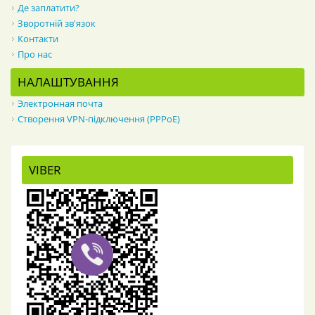
Де заплатити?
Зворотній зв'язок
Контакти
Про нас
НАЛАШТУВАННЯ
Электронная почта
Створення VPN-підключення (PPPoE)
VIBER