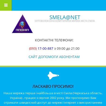
Перейти до основного вмісту
SMELA@NET
ОПТОВОЛОКОННА КОМП'ЮТЕРНА МЕРЕЖА МІСТА СМІЛА
КОНТАКТНІ ТЕЛЕФОНИ:
(093)
17-00-887
з 09:00 до 21:00
САЙТ ДОПОМОГИ АБОНЕНТАМ
ЛАСКАВО ПРОСИМО!
Наша мережа перша і найбільша в місті Сміла (Черкаська область,
Україна) , працює з серпня 2002 року. Ми пропонуємо Вам
отримати швидкісний доступ до мережі Інтернет з використанням