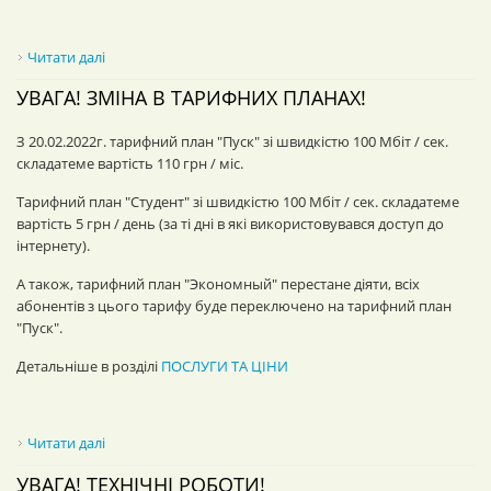
Читати далі
про Увага! Зміна в тарифних планах!
УВАГА! ЗМІНА В ТАРИФНИХ ПЛАНАХ!
З 20.02.2022г. тарифний план "Пуск" зі швидкістю 100 Мбіт / сек.
складатеме вартість 110 грн / міс.
Тарифний план "Студент" зі швидкістю 100 Мбіт / сек. складатеме
вартість 5 грн / день (за ті дні в які використовувався доступ до
інтернету).
А також, тарифний план "Экономный" перестане діяти, всіх
абонентів з цього тарифу буде переключено на тарифний план
"Пуск".
Детальніше в розділі
ПОСЛУГИ ТА ЦІНИ
Читати далі
про Увага! Зміна в тарифних планах!
УВАГА! ТЕХНІЧНІ РОБОТИ!